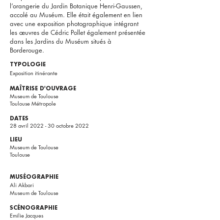
l’orangerie du Jardin Botanique Henri-Gaussen,
accolé au Muséum. Elle était également en lien
avec une exposition photographique intégrant
les œuvres de Cédric Pollet également présentée
dans les Jardins du Muséum situés à
Borderouge.
TYPOLOGIE
Exposition itinérante
MAÎTRISE D'OUVRAGE
Museum de Toulouse
Toulouse Métropole
DATES
28 avril 2022 - 30 octobre 2022
LIEU
Museum de Toulouse
Toulouse
MUSÉOGRAPHIE
Ali Akbari
Museum de Toulouse
SCÉNOGRAPHIE
Emilie Jacques