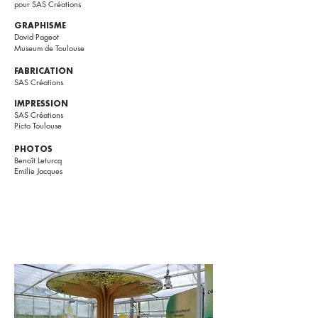
pour SAS Créations
GRAPHISME
David Pageot
Museum de Toulouse
FABRICATION
SAS Créations
IMPRESSION
SAS Créations
Picto Toulouse
PHOTOS
Benoît Leturcq
Emilie Jacques