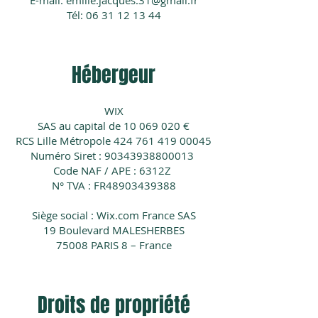
E-mail:
emilie.jacques.31@gmail.fr
Tél:
06 31 12 13 44
Hébergeur
WIX
SAS au capital de 10 069 020 €
RCS Lille Métropole 424 761 419 00045
Numéro Siret :
90343938800013
Code NAF / APE : 6312Z
N° TVA : FR48903439388
Siège social : Wix.com France SAS
19 Boulevard MALESHERBES
75008 PARIS 8 – France
Droits de propriété