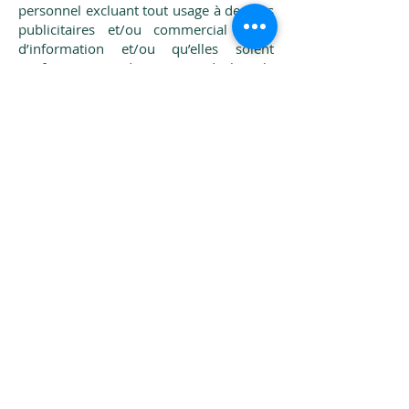
personnel excluant tout usage à des fins
publicitaires et/ou commercial et/ou
d’information et/ou qu’elles soient
conformes aux dispositions de l’article
L122-5 du Code de la Propriété
Intellectuelle.
Crédits photos
F. Aiach
Créations
Hugo Da Costa
Léa Daydé
Sébastien Font
Boaz Fradkin
Emilie Jacques
Benoît Leturcq
Marco Loumiet